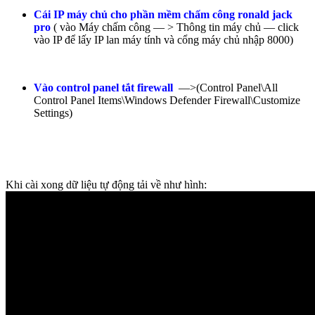
Cái IP máy chủ cho phần mềm chấm công ronald jack
pro
( vào Máy chấm công — > Thông tin máy chủ — click
vào IP để lấy IP lan máy tính và cổng máy chủ nhập 8000)
Vào control panel tắt firewall
—>(Control Panel\All
Control Panel Items\Windows Defender Firewall\Customize
Settings)
Khi cài xong dữ liệu tự động tải về như hình: