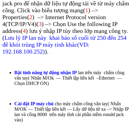
jack pro để nhận dữ liệu tự động tải về từ máy chấm
công. Click vào biểu tượng mạng(
1
) –>
Properties(
2
) –> Internet Protocol version
4(TCP/IP/V4)(
3
) –> Chọn Use the following IP
address(
4
) lưu ý nhập IP tùy theo lớp mạng công ty.
(
Lưu lý IP lan này khai báo số cuối từ 250 đến 254
để khỏi trùng IP máy tính khác(VD:
192.168.100.252)
).
Bật tính năng tự động nhận IP
lan trên máy chấm công
vân tay( Nhấn M/Ok — Thiết lập liên kết –Ethernet —
Chọn DHCP ON)
Cài đặt IP máy chủ
cho máy chấm công vân tay( Nhấn
M/OK — Thiết lập liên kết — Lấy dữ liệu từ xa –> Nhập IP
lan và cổng 8000 trên máy tính cài phần mềm ronald jack
vào)