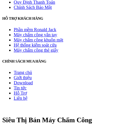
Quy Định Thanh Toán
Chính Sách Bảo Mật
HỖ TRỢ KHÁCH HÀNG
Phần mềm Ronald Jack
Máy chấm công vân tay
Máy chấm công khuôn mặt
Hệ thống kiểm soát cửa
Máy chấm công thẻ giấy
CHÍNH SÁCH MUA HÀNG
Trang chủ
Giới thiệu
Download
Tin tức
Hỗ Trợ
Liên hệ
Siêu Thị Bán Máy Chấm Công