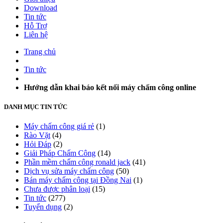
Download
Tin tức
Hỗ Trợ
Liên hệ
Trang chủ
Tin tức
Hướng dẫn khai báo kết nối máy chấm công online
DANH MỤC TIN TỨC
Máy chấm công giá rẻ
(1)
Rào Vặt
(4)
Hỏi Đáp
(2)
Giải Pháp Chấm Công
(14)
Phần mềm chấm công ronald jack
(41)
Dịch vụ sửa máy chấm công
(50)
Bán máy chấm công tại Đồng Nai
(1)
Chưa được phân loại
(15)
Tin tức
(277)
Tuyển dụng
(2)