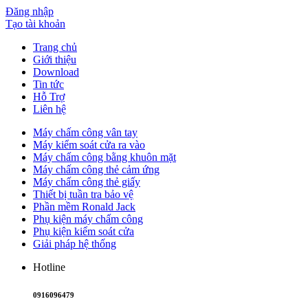
Đăng nhập
Tạo tài khoản
Trang chủ
Giới thiệu
Download
Tin tức
Hỗ Trợ
Liên hệ
Máy chấm công vân tay
Máy kiểm soát cửa ra vào
Máy chấm công bằng khuôn mặt
Máy chấm công thẻ cảm ứng
Máy chấm công thẻ giấy
Thiết bị tuần tra bảo vệ
Phần mềm Ronald Jack
Phụ kiện máy chấm công
Phụ kiện kiểm soát cửa
Giải pháp hệ thống
Hotline
0916096479