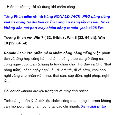
– Hiển thị tên người sử dụng khi chấm công.
Tặng Phần mềm chính hãng
RONALD JACK
PRO bằng tiếng
việt tự động tải dữ liệu chấm công có năng lấy dữ liệu từ xa
không cần mở port máy chấm công ronald jack x628 Pro
Tương thích với Win 7 ( 32, 64bit ) , Win 8 (32, 64 bit), Win
10 (32, 64 bit)
Ronald Jack Pro phần mềm chấm công bằng tiếng việt
phân
tích và tổng hợp công hành chánh, công theo ca, giờ tăng ca,
công ngày cuối tuần (chúng ta tùy chọn cho Thứ Bảy và Chủ Nhật
hàng tuần), công ngày nghỉ Lễ , đi làm trễ, đi về sớm, khai báo
nghỉ vắng cho nhân viên như: thai sản, cúp điện, nghỉ phép, nghỉ
lễ…
Cài đặt download dữ liệu tự động về máy tính online
Tính năng quản lý tải dữ liệu chấm công qua mạng internet không
cần mở port máy chấm công tại các chi nhánh.
Xem giải pháp