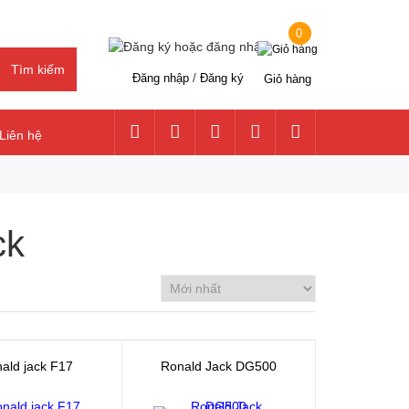
0
Đăng nhập
/
Đăng ký
Giỏ hàng
Liên hệ
ck
ald jack F17
Ronald Jack DG500