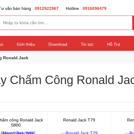
Tư vấn bán hàng :
0912922967
|
Hotline :
0916096479
hủ
Giới thiệu
Download
Tin tức
Hỗ Trợ
 Ronald Jack
y Chấm Công Ronald Ja
hấm công Ronald Jack
Ronald Jack T79
Ron
S800