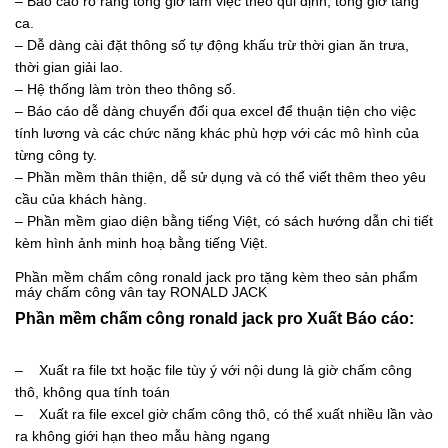
– Báo cáo rõ ràng tổng giờ làm việc theo qui định, tổng giờ tăng
ca.
– Dễ dàng cài đặt thông số tự động khấu trừ thời gian ăn trưa,
thời gian giải lao.
– Hệ thống làm tròn theo thông số.
– Báo cáo dễ dàng chuyển đổi qua excel để thuận tiện cho việc
tính lương và các chức năng khác phù hợp với các mô hình của
từng công ty.
– Phần mềm thân thiện, dễ sử dụng và có thể viết thêm theo yêu
cầu của khách hàng.
– Phần mềm giao diện bằng tiếng Việt, có sách hướng dẫn chi tiết
kèm hình ảnh minh hoạ bằng tiếng Việt.
Phần mềm chấm công ronald jack pro tặng kèm theo sản phẩm
máy chấm công vân tay RONALD JACK
Phần mềm chấm công ronald jack pro Xuất Báo cáo:
– Xuất ra file txt hoặc file tùy ý với nội dung là giờ chấm công
thô, không qua tính toán
– Xuất ra file excel giờ chấm công thô, có thể xuất nhiều lần vào
ra không giới hạn theo mẫu hàng ngang